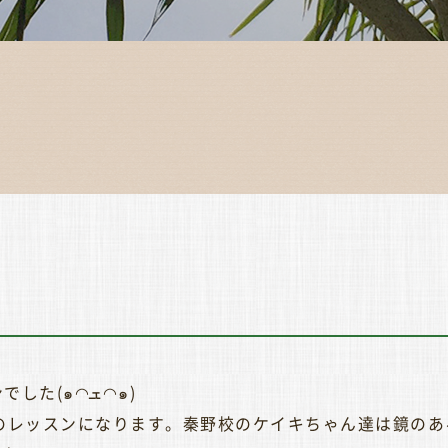
今日は新スタジオでのプレレッスンでした(๑◠ܫ◠๑)
でのレッスンになります。秦野校のケイキちゃん達は鏡の