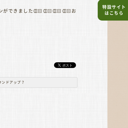
特設サイト
た👏🏻👏🏻👏🏻👏🏻お
はこちら
ウンドアップ？