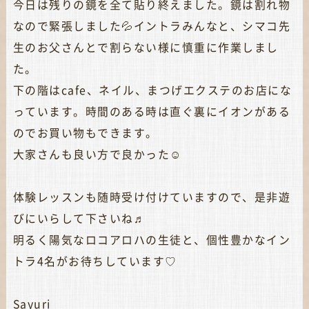
今日は残りの鏡を全て貼り終えました。鏡は割れ物
なので緊張しました💦イントラみんなと、シマコ先
生のお父さんとで割らない様に慎重に作業しまし
た。
下の階はcafe、ネイル、まつげエクステのお店にな
っています。時間のある時は直ぐ裏にイオンがある
のでお買い物もできます。
大家さんも良い方で良かった☺️
体験レッスンも随時受け付けていますので、是非遊
びにいらして下さいね♬
明るく陽気なロコアロハの生徒と、個性豊かなイン
トラ4名がお待ちしています♡
Sayuri