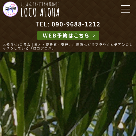
TEL:
090-9688-1212
お知らせ/コラム | 厚木・伊勢原・秦野、小田原などでフラやタヒチアンのレ
ッスンしている「ロコアロハ」