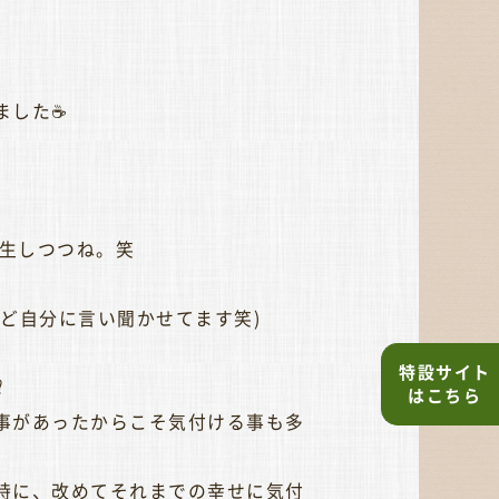
した☕️
摂生しつつね。笑
ど自分に言い聞かせてます笑)
特設サイト
⁇
はこちら
事があったからこそ気付ける事も多
時に、改めてそれまでの幸せに気付