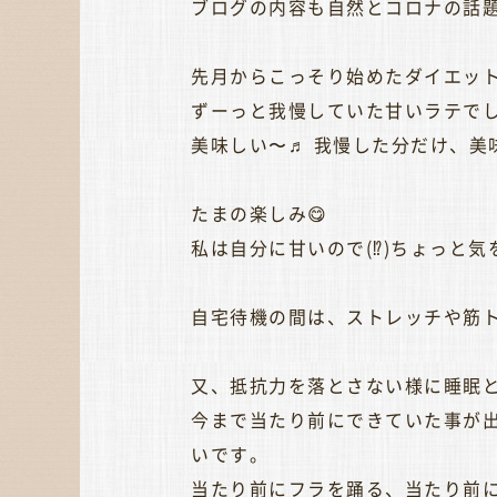
ブログの内容も自然とコロナの話
先月からこっそり始めたダイエッ
ずーっと我慢していた甘いラテでし
美味しい〜♬ 我慢した分だけ、美
たまの楽しみ😋
私は自分に甘いので(⁉︎)ちょっ
自宅待機の間は、ストレッチや筋ト
又、抵抗力を落とさない様に睡眠
今まで当たり前にできていた事が
いです。
当たり前にフラを踊る、当たり前